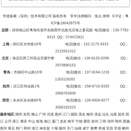
华道纵横（深圳）技术有限公司 版权所有 常年法律顾问：焦点 律师 ICP证：
粤
ICP备18042875号
总部：
深圳南山区粤海街道环东路西环北路北滨海之窗花园 电话|微信：130-7782-
9315 QQ：574472821
上海：
闵行区光华路18号 电话|微信：152-2175-9315 QQ：
2215501312
北京：
海淀区西三环昌运宫紫竹桥 电话|微信：136-8120-0268 QQ：
2970890153
青岛：
市南区中山路10号 电话|微信：137-9194-1216 QQ：
1263118282
杭州：
滨江区伟业路1号 电话|微信：158-6716-8335 QQ：
2668763939
西安：
未央区未央路80号 电话|微信：139-0928-9277 QQ：
3568192523
服务地区:
潮州 东莞 佛山 广州 河源 惠州 江门 揭阳 茂名 梅州 清远 汕头 汕尾 韶关 阳
江 云浮 湛江 肇庆 中山 珠海 海口 厦门 龙岩 南平 宁德 莆田 泉州 三明 漳州 鄂州 恩施
黄冈 黄石 荆门 荆州 潜江 神农架 十堰 随州 天门 仙桃 咸宁 襄樊 孝感 宜昌 常德 郴州