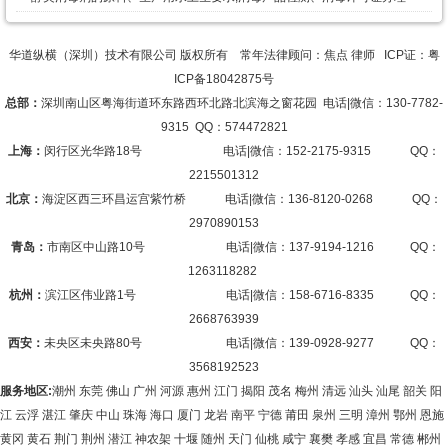
华道纵横（深圳）技术有限公司 版权所有 常年法律顾问：焦点 律师 ICP证：
粤
ICP备18042875号
总部：
深圳南山区粤海街道环东路西环北路北滨海之窗花园 电话|微信：130-7782-
9315 QQ：574472821
上海：
闵行区光华路18号 电话|微信：152-2175-9315 QQ：
2215501312
北京：
海淀区西三环昌运宫紫竹桥 电话|微信：136-8120-0268 QQ：
2970890153
青岛：
市南区中山路10号 电话|微信：137-9194-1216 QQ：
1263118282
杭州：
滨江区伟业路1号 电话|微信：158-6716-8335 QQ：
2668763939
西安：
未央区未央路80号 电话|微信：139-0928-9277 QQ：
3568192523
服务地区:
潮州 东莞 佛山 广州 河源 惠州 江门 揭阳 茂名 梅州 清远 汕头 汕尾 韶关 阳
江 云浮 湛江 肇庆 中山 珠海 海口 厦门 龙岩 南平 宁德 莆田 泉州 三明 漳州 鄂州 恩施
黄冈 黄石 荆门 荆州 潜江 神农架 十堰 随州 天门 仙桃 咸宁 襄樊 孝感 宜昌 常德 郴州